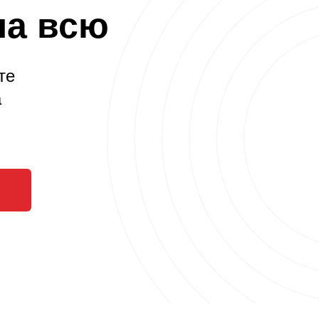
на всю
те
а