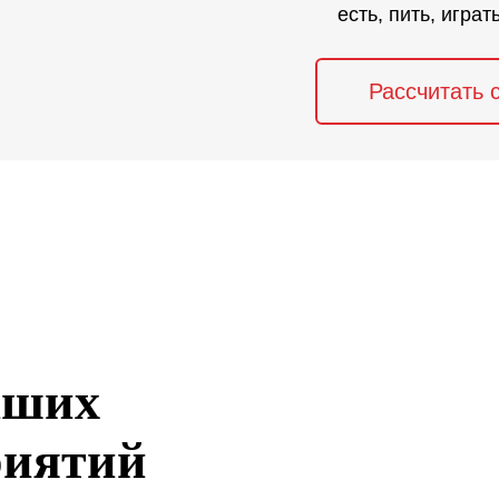
есть, пить, играт
Рассчитать 
аших
риятий