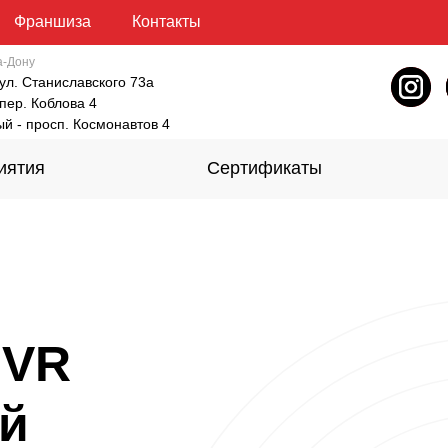
Франшиза
Контакты
а-Дону
 ул. Станиславского 73а
 пер. Коблова 4
й - просп. Космонавтов 4
иятия
Сертификаты
 VR
ый