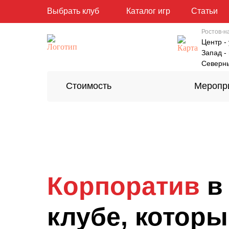
Выбрать клуб
Каталог игр
Статьи
Ростов-н
Центр -
Запад -
Северны
Стоимость
Меропр
Корпоратив
в
клубе
, котор